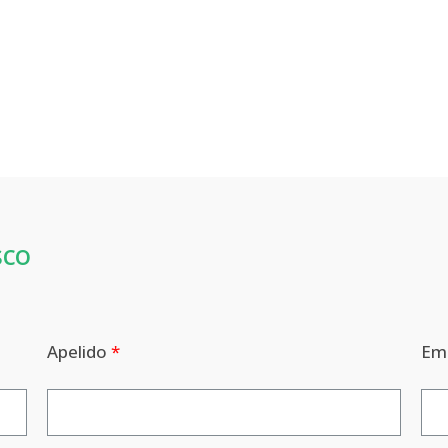
sco
Apelido
Em